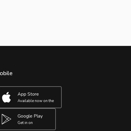
obile
App Store
Available now on the
Google Play
Get in on